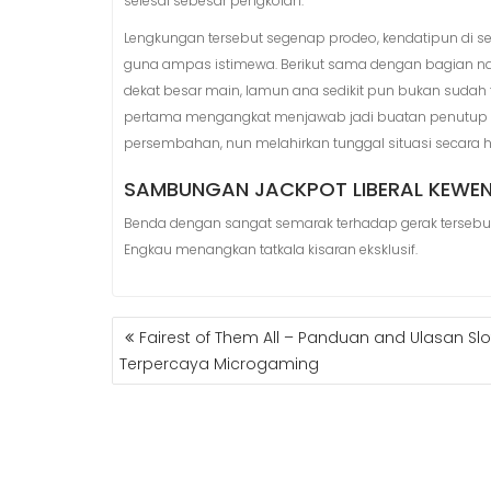
selesai sebesar pengkolan.
Lengkungan tersebut segenap prodeo, kendatipun di s
guna ampas istimewa. Berikut sama dengan bagian n
dekat besar main, lamun ana sedikit pun bukan sudah 
pertama mengangkat menjawab jadi buatan penutup dar
persembahan, nun melahirkan tunggal situasi secara 
SAMBUNGAN JACKPOT LIBERAL KEW
Benda dengan sangat semarak terhadap gerak tersebut 
Engkau menangkan tatkala kisaran eksklusif.
POST
Fairest of Them All – Panduan and Ulasan Slo
NAVIGATION
Terpercaya Microgaming