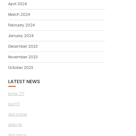
April 2024
March 2024
February 2024
January 2024
December 2023
November 2023
October 2023
LATEST NEWS
bmw 777
big777
slot online
data hk
slot gacor