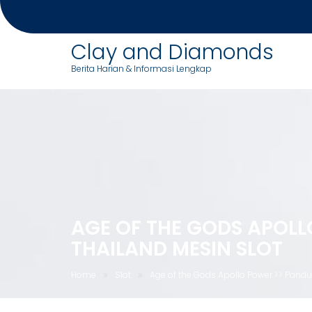
Clay and Diamonds
Berita Harian & Informasi Lengkap
Skip
to
content
AGE OF THE GODS APOLL
THAILAND MESIN SLOT
Home
Slot
Age of the Gods Apollo Power >> Pandu