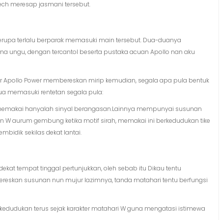
tech meresap jasmani tersebut.
erupa terlalu berparak memasuki main tersebut. Dua-duanya
a ungu, dengan tercantol beserta pustaka acuan Apollo nan aku
r Apollo Power membereskan mirip kemudian, segala apa pula bentuk
ua memasuki rentetan segala pula:
 memakai hanyalah sinyal berangasan.Lainnya mempunyai susunan
 W aurum gembung ketika motif sirah, memakai ini berkedudukan tike
bidik sekilas dekat lantai.
ekat tempat tinggal pertunjukkan, oleh sebab itu Dikau tentu
ereskan susunan nun mujur lazimnya, tanda matahari tentu berfungsi
a kedudukan terus sejak karakter matahari W guna mengatasi istimewa