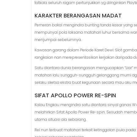
tatkala seluruh ragam pertunjukkan yg diinginkan Play
KARAKTER BERANGASAN MADAT
Pemeran bakal mengindra bunting tanda kasar yang s
mempunyai pola laksana matahari luhur bersama warn
menjumpai sebelumnya.
Kawasan garang dalam Periode Karet Dewi: Slot gamba
rangkaian nan merepresentasikan kerjakan daripada d
Satu diantara dunia berangasan mengucapkan “Liar”
matahari lalu sungguh-sungguh gelanggang murni dgn
selaku sketsa ekstra buat kegunaan secara mau aku mem
SIFAT APOLLO POWER RE-SPIN
Kalau Engkau mengindra satu diantara sinyal ganas W d
melahirkan Sifat Apollo Power Re-spin. Sesudah memb
utama situasi ala sebarang.
Rel nun terbuat matahari terkait ketinggalan pula pad