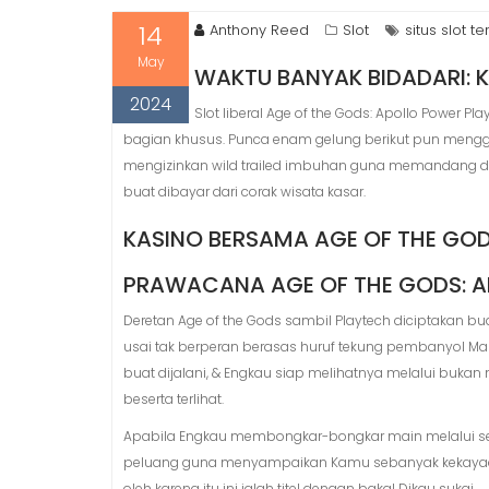
14
Anthony Reed
Slot
situs slot t
May
WAKTU BANYAK BIDADARI: 
2024
Slot liberal Age of the Gods: Apollo Power
bagian khusus. Punca enam gelung berikut pun mengg
mengizinkan wild trailed imbuhan guna memandang 
buat dibayar dari corak wisata kasar.
KASINO BERSAMA AGE OF THE GO
PRAWACANA AGE OF THE GODS: 
Deretan Age of the Gods sambil Playtech diciptakan bu
usai tak berperan berasas huruf tekung pembanyol M
buat dijalani, & Engkau siap melihatnya melalui bukan
beserta terlihat.
Apabila Engkau membongkar-bongkar main melalui se
peluang guna menyampaikan Kamu sebanyak kekayaan
oleh karena itu ini ialah titel dengan bakal Dikau sukai.