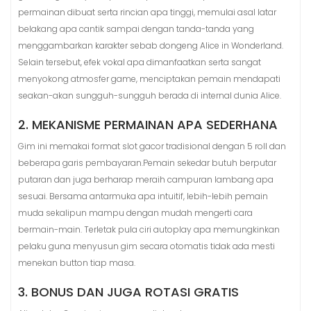
permainan dibuat serta rincian apa tinggi, memulai asal latar
belakang apa cantik sampai dengan tanda-tanda yang
menggambarkan karakter sebab dongeng Alice in Wonderland.
Selain tersebut, efek vokal apa dimanfaatkan serta sangat
menyokong atmosfer game, menciptakan pemain mendapati
seakan-akan sungguh-sungguh berada di internal dunia Alice.
2. MEKANISME PERMAINAN APA SEDERHANA
Gim ini memakai format slot gacor tradisional dengan 5 roll dan
beberapa garis pembayaran.Pemain sekedar butuh berputar
putaran dan juga berharap meraih campuran lambang apa
sesuai. Bersama antarmuka apa intuitif, lebih-lebih pemain
muda sekalipun mampu dengan mudah mengerti cara
bermain-main. Terletak pula ciri autoplay apa memungkinkan
pelaku guna menyusun gim secara otomatis tidak ada mesti
menekan button tiap masa.
3. BONUS DAN JUGA ROTASI GRATIS