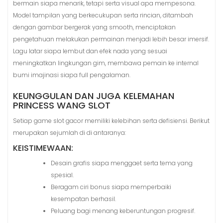
bermain siapa menarik, tetapi serta visual apa mempesona.
Model tampilan yang berkecukupan serta rincian, ditambah
dengan gambar bergerak yang smooth, menciptakan
pengetahuan melakukan permainan menjadi lebih besar imersif.
Lagu latar siapa lembut dan efek nada yang sesuai
meningkatkan lingkungan gim, membawa pemain ke internal
bumi imajinasi siapa full pengalaman.
KEUNGGULAN DAN JUGA KELEMAHAN
PRINCESS WANG SLOT
Setiap game slot gacor memiliki kelebihan serta defisiensi. Berikut
merupakan sejumlah di di antaranya:
KEISTIMEWAAN:
Desain grafis siapa menggaet serta tema yang
spesial.
Beragam ciri bonus siapa memperbaiki
kesempatan berhasil.
Peluang bagi menang keberuntungan progresif.