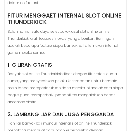
dalam no. 1 rotasi.
FITUR MENGGAET INTERNAL SLOT ONLINE
THUNDERKICK
Salah nomor satu daya seret pokok asal slot online online
Thunderkick ialah features inovasi yang diberikan. Beriringan
adalah beberapa feature siapa banyak kali ditemukan internal
game mereka semua:
1. GILIRAN GRATIS
Banyak slot online Thunderkick diberi dengan fitur rotasi cuma-
cuma, yang menyerahkan pelaku kesempatan untuk bermain-
main tanpa mempertaruhkan dana mereka.Ini adalah cara siapa
bagus guna memperbaiki probabilitas mengalahkan bebas
ancaman ekstra.
2. LAMBANG LIAR DAN JUGA PENGGANDA
Ikon liar banyak kali muncul internal slot online Thunderkick,
menolong membuat gabungan keberhasilan dengan