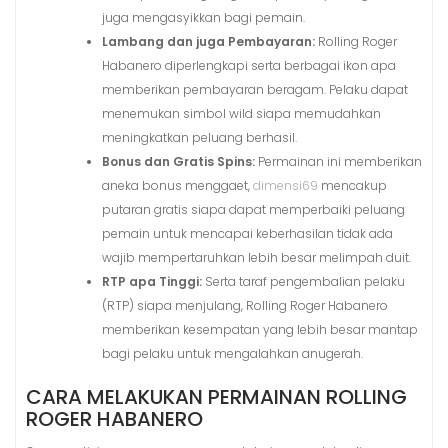
juga mengasyikkan bagi pemain.
Lambang dan juga Pembayaran:
Rolling Roger
Habanero diperlengkapi serta berbagai ikon apa
memberikan pembayaran beragam. Pelaku dapat
menemukan simbol wild siapa memudahkan
meningkatkan peluang berhasil.
Bonus dan Gratis Spins:
Permainan ini memberikan
aneka bonus menggaet,
dimensi69
mencakup
putaran gratis siapa dapat memperbaiki peluang
pemain untuk mencapai keberhasilan tidak ada
wajib mempertaruhkan lebih besar melimpah duit.
RTP apa Tinggi:
Serta taraf pengembalian pelaku
(RTP) siapa menjulang, Rolling Roger Habanero
memberikan kesempatan yang lebih besar mantap
bagi pelaku untuk mengalahkan anugerah.
CARA MELAKUKAN PERMAINAN ROLLING
ROGER HABANERO