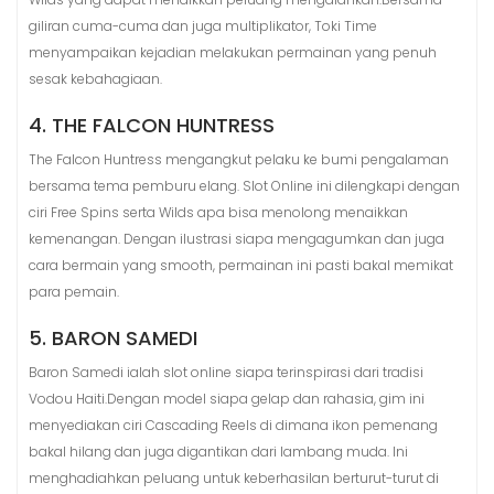
giliran cuma-cuma dan juga multiplikator, Toki Time
menyampaikan kejadian melakukan permainan yang penuh
sesak kebahagiaan.
4. THE FALCON HUNTRESS
The Falcon Huntress mengangkut pelaku ke bumi pengalaman
bersama tema pemburu elang. Slot Online ini dilengkapi dengan
ciri Free Spins serta Wilds apa bisa menolong menaikkan
kemenangan. Dengan ilustrasi siapa mengagumkan dan juga
cara bermain yang smooth, permainan ini pasti bakal memikat
para pemain.
5. BARON SAMEDI
Baron Samedi ialah slot online siapa terinspirasi dari tradisi
Vodou Haiti.Dengan model siapa gelap dan rahasia, gim ini
menyediakan ciri Cascading Reels di dimana ikon pemenang
bakal hilang dan juga digantikan dari lambang muda. Ini
menghadiahkan peluang untuk keberhasilan berturut-turut di