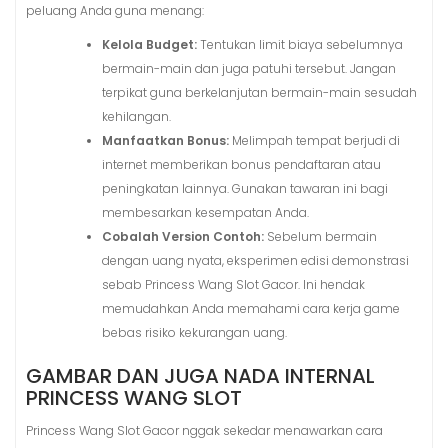
peluang Anda guna menang:
Kelola Budget:
Tentukan limit biaya sebelumnya
bermain-main dan juga patuhi tersebut. Jangan
terpikat guna berkelanjutan bermain-main sesudah
kehilangan.
Manfaatkan Bonus:
Melimpah tempat berjudi di
internet memberikan bonus pendaftaran atau
peningkatan lainnya. Gunakan tawaran ini bagi
membesarkan kesempatan Anda.
Cobalah Version Contoh:
Sebelum bermain
dengan uang nyata, eksperimen edisi demonstrasi
sebab Princess Wang Slot Gacor. Ini hendak
memudahkan Anda memahami cara kerja game
bebas risiko kekurangan uang.
GAMBAR DAN JUGA NADA INTERNAL
PRINCESS WANG SLOT
Princess Wang Slot Gacor nggak sekedar menawarkan cara