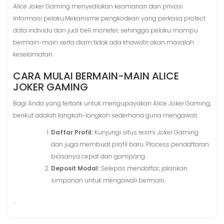
Alice Joker Gaming menyediakan keamanan dan privasi
informasi pelaku.Mekanisme pengkodean yang perkasa protect
data individu dan jual beli moneter, sehingga pelaku mampu
bermain-main serta diam tidak ada khawatir akan masalah
keselamatan.
CARA MULAI BERMAIN-MAIN ALICE
JOKER GAMING
Bagi Anda yang tertarik untuk mengupayakan Alice Joker Gaming,
berikut adalah langkah-langkah sederhana guna mengawali:
Daftar Profil:
Kunjungi situs resmi Joker Gaming
dan juga membuat profil baru. Process pendaftaran
biasanya cepat dan gampang.
Deposit Modal:
Selepas mendaftar, jalankan
simpanan untuk mengawali bermain.
…