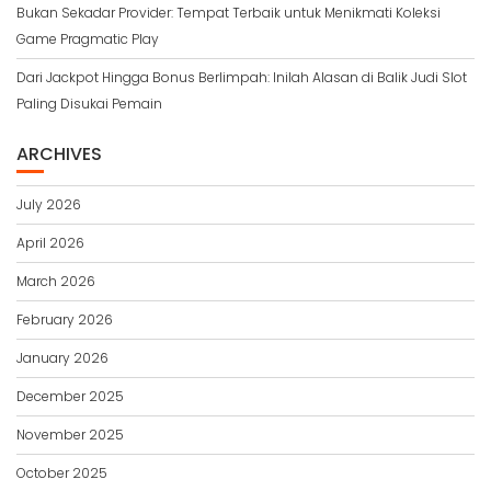
Bukan Sekadar Provider: Tempat Terbaik untuk Menikmati Koleksi
Game Pragmatic Play
Dari Jackpot Hingga Bonus Berlimpah: Inilah Alasan di Balik Judi Slot
Paling Disukai Pemain
ARCHIVES
July 2026
April 2026
March 2026
February 2026
January 2026
December 2025
November 2025
October 2025