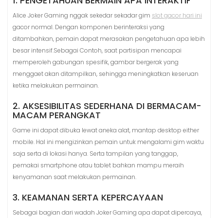
1. PENGETAHUAN BERMAIN APA INTERAKTIF
Alice Joker Gaming nggak sekedar sekadar gim
slot gacor hari ini
gacor normal. Dengan komponen berinteraksi yang
ditambahkan, pemain dapat merasakan pengetahuan apa lebih
besar intensif.Sebagai Contoh, saat partisipan mencapai
memperoleh gabungan spesifik, gambar bergerak yang
menggaet akan ditampilkan, sehingga meningkatkan keseruan
ketika melakukan permainan.
2. AKSESIBILITAS SEDERHANA DI BERMACAM-
MACAM PERANGKAT
Game ini dapat dibuka lewat aneka alat, mantap desktop either
mobile. Hal ini mengizinkan pemain untuk mengalami gim waktu
saja serta di lokasi hanya. Serta tampilan yang tanggap,
pemakai smartphone atau tablet bahkan mampu meraih
kenyamanan saat melakukan permainan.
3. KEAMANAN SERTA KEPERCAYAAN
Sebagai bagian dari wadah Joker Gaming apa dapat dipercaya,