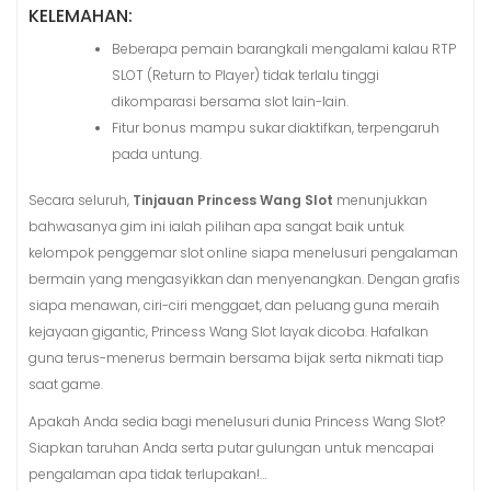
KELEMAHAN:
Beberapa pemain barangkali mengalami kalau RTP
SLOT (Return to Player) tidak terlalu tinggi
dikomparasi bersama slot lain-lain.
Fitur bonus mampu sukar diaktifkan, terpengaruh
pada untung.
Secara seluruh,
Tinjauan Princess Wang Slot
menunjukkan
bahwasanya gim ini ialah pilihan apa sangat baik untuk
kelompok penggemar slot online siapa menelusuri pengalaman
bermain yang mengasyikkan dan menyenangkan. Dengan grafis
siapa menawan, ciri-ciri menggaet, dan peluang guna meraih
kejayaan gigantic, Princess Wang Slot layak dicoba. Hafalkan
guna terus-menerus bermain bersama bijak serta nikmati tiap
saat game.
Apakah Anda sedia bagi menelusuri dunia Princess Wang Slot?
Siapkan taruhan Anda serta putar gulungan untuk mencapai
pengalaman apa tidak terlupakan!…