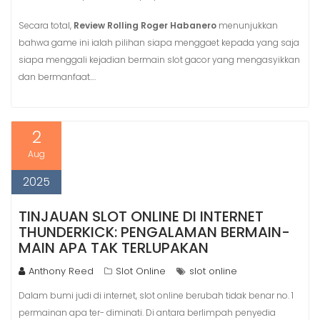
Secara total,
Review Rolling Roger Habanero
menunjukkan
bahwa game ini ialah pilihan siapa menggaet kepada yang saja
siapa menggali kejadian bermain slot gacor yang mengasyikkan
dan bermanfaat.…
2
Aug
2025
TINJAUAN SLOT ONLINE DI INTERNET
THUNDERKICK: PENGALAMAN BERMAIN-
MAIN APA TAK TERLUPAKAN
Anthony Reed
Slot Online
slot online
Dalam bumi judi di internet, slot online berubah tidak benar no. 1
permainan apa ter- diminati. Di antara berlimpah penyedia