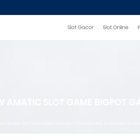
Slot Gacor
Slot Online
IEW AMATIC SLOT GAME BIGPOT 
eview Amatic Slot Game Bigpot Gaming >> Cara Menang Jackpot dan Analis