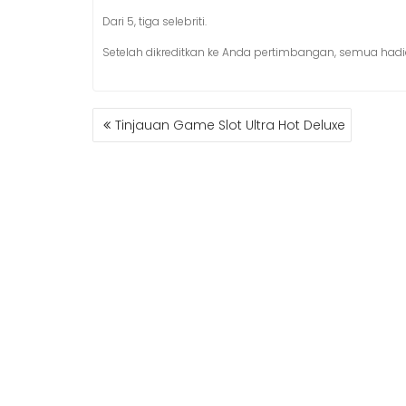
Dari 5, tiga selebriti.
Setelah dikreditkan ke Anda pertimbangan, semua hadi
POST
Tinjauan Game Slot Ultra Hot Deluxe
NAVIGATION