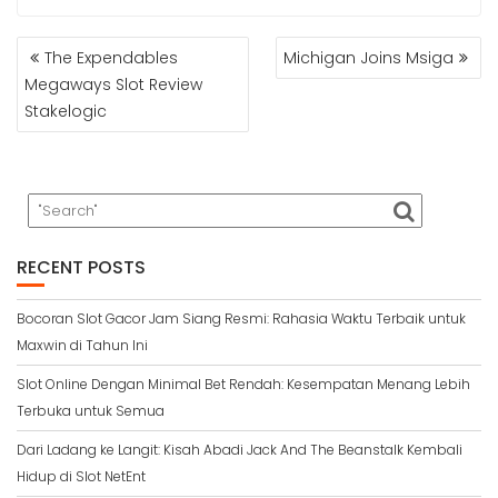
POST
The Expendables
Michigan Joins Msiga
NAVIGATION
Megaways Slot Review
Stakelogic
RECENT POSTS
Bocoran Slot Gacor Jam Siang Resmi: Rahasia Waktu Terbaik untuk
Maxwin di Tahun Ini
Slot Online Dengan Minimal Bet Rendah: Kesempatan Menang Lebih
Terbuka untuk Semua
Dari Ladang ke Langit: Kisah Abadi Jack And The Beanstalk Kembali
Hidup di Slot NetEnt