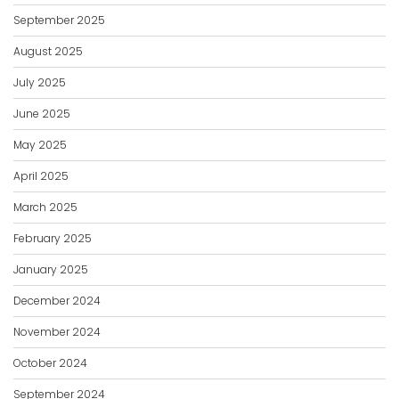
September 2025
August 2025
July 2025
June 2025
May 2025
April 2025
March 2025
February 2025
January 2025
December 2024
November 2024
October 2024
September 2024