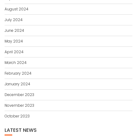
August 2024
July 2024
June 2024
May 2024
April 2024
March 2024
February 2024
January 2024
December 2023
November 2023
October 2023
LATEST NEWS