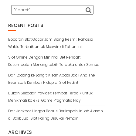
RECENT POSTS
Bocoran Slot Gacor Jam Siang Resmi: Rahasia
Waktu Terbaik untuk Maxwin di Tahun Ini
Slot Online Dengan Minimal Bet Rendah:
Kesempatan Menang Lebih Terbuka untuk Semua
Dari Ladang ke Langit: Kisah Abadi Jack And The
Beanstalk Kembali Hidup di Slot NetEnt
Bukan Sekadar Provider: Tempat Terbaik untuk
Menikmati Koleksi Game Pragmatic Play
Dari Jackpot Hingga Bonus Berlimpah: Inilah Alasan
di Balik Judi Slot Paling Disukai Pemain
ARCHIVES