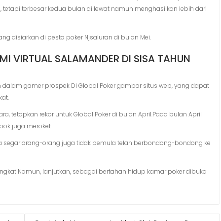
, tetapi terbesar kedua bulan di lewat namun menghasilkan lebih dari
ang disiarkan di pesta poker Njsaluran di bulan Mei.
MI VIRTUAL SALAMANDER DI SISA TAHUN
kan dalam gamer prospek Di Global Poker gambar situs web, yang dapat
at.
 tetapkan rekor untuk Global Poker di bulan April.Pada bulan April
ook juga meroket.
a segar orang-orang juga tidak pemula telah berbondong-bondong ke
gkat Namun, lanjutkan, sebagai bertahan hidup kamar poker dibuka