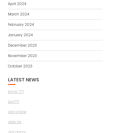
April 2024
March 2024
February 2024
January 2024
December 2023
November 2023
October 2023
LATEST NEWS
bmw 777
big777
slot online
data hk
slot gacor