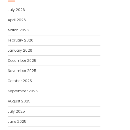
July 2026
April 2026
March 2026
February 2026
January 2026
December 2025
November 2025
October 2025
September 2025
August 2025
July 2025
June 2025