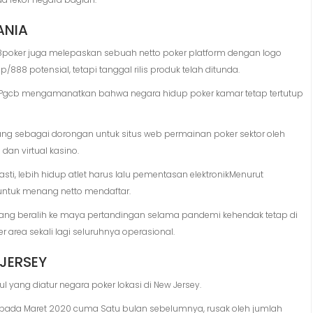
ANIA
oker juga melepaskan sebuah netto poker platform dengan logo
88 potensial, tetapi tanggal rilis produk telah ditunda.
api Pgcb mengamanatkan bahwa negara hidup poker kamar tetap tertutup
ng sebagai dorongan untuk situs web permainan poker sektor oleh
an virtual kasino.
ti, lebih hidup atlet harus lalu pementasan elektronikMenurut
ik untuk menang netto mendaftar.
ng beralih ke maya pertandingan selama pandemi kehendak tetap di
area sekali lagi seluruhnya operasional.
JERSEY
yang diatur negara poker lokasi di New Jersey.
n pada Maret 2020 cuma Satu bulan sebelumnya, rusak oleh jumlah