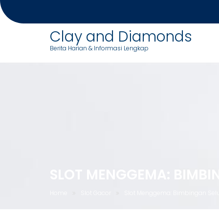
Clay and Diamonds
Berita Harian & Informasi Lengkap
Skip
to
content
SLOT MENGGEMA: BIMBI
Home
Slot Gacor
Slot Menggema: Bimbingan Selu