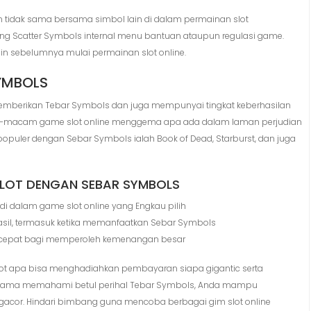
n tidak sama bersama simbol lain di dalam permainan slot
ang Scatter Symbols internal menu bantuan ataupun regulasi game.
 sebelumnya mulai permainan slot online.
YMBOLS
emberikan Tebar Symbols dan juga mempunyai tingkat keberhasilan
-macam game slot online menggema apa ada dalam laman perjudian
populer dengan Sebar Symbols ialah Book of Dead, Starburst, dan juga
LOT DENGAN SEBAR SYMBOLS
 di dalam game slot online yang Engkau pilih
hasil, termasuk ketika memanfaatkan Sebar Symbols
at-cepat bagi memperoleh kemenangan besar
slot apa bisa menghadiahkan pembayaran siapa gigantic serta
sama memahami betul perihal Tebar Symbols, Anda mampu
 gacor. Hindari bimbang guna mencoba berbagai gim slot online