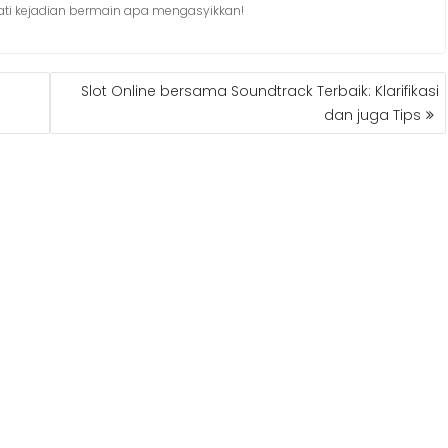
ati kejadian bermain apa mengasyikkan!
Slot Online bersama Soundtrack Terbaik: Klarifikasi
dan juga Tips