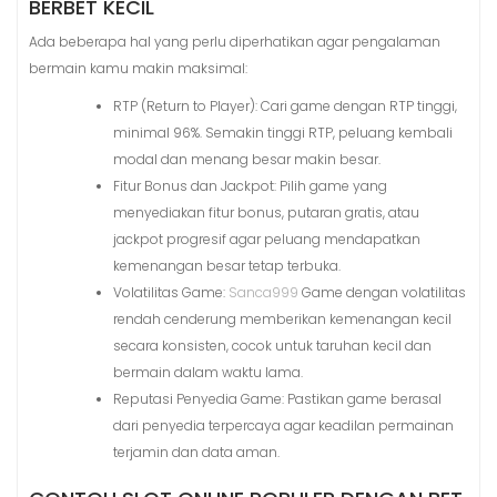
BERBET KECIL
Ada beberapa hal yang perlu diperhatikan agar pengalaman
bermain kamu makin maksimal:
RTP (Return to Player): Cari game dengan RTP tinggi,
minimal 96%. Semakin tinggi RTP, peluang kembali
modal dan menang besar makin besar.
Fitur Bonus dan Jackpot: Pilih game yang
menyediakan fitur bonus, putaran gratis, atau
jackpot progresif agar peluang mendapatkan
kemenangan besar tetap terbuka.
Volatilitas Game:
Sanca999
Game dengan volatilitas
rendah cenderung memberikan kemenangan kecil
secara konsisten, cocok untuk taruhan kecil dan
bermain dalam waktu lama.
Reputasi Penyedia Game: Pastikan game berasal
dari penyedia terpercaya agar keadilan permainan
terjamin dan data aman.