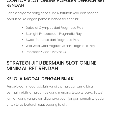
CONTOH SLOT ONLINE POPULER DENGAN BET
RENDAH
Beberapa game yang cocok untuk taruhan kecil dan sedang
populer di kalangan pemain Indonesia saat ini:
Gates of Olympus dari Pragmatic Play
Starlight Princess dari Pragmatic Play
Sweet Bonanza dari Pragmatic Play
Wild West Gold Megaways dari Pragmatic Play
Reactoonz 2 dari Play’n GO
STRATEGI JITU BERMAIN SLOT ONLINE
MINIMAL BET RENDAH
KELOLA MODAL DENGAN BIJAK
Pengelolaan modal adalah kunci utama agar kamu bisa
bermain lebih lama dan peluang menang tetap terbuka. Batasi
jumlah uang yang akan digunakan, dan jangan pernah tergoda
untuk terus bertaruh saat sedang kalah.