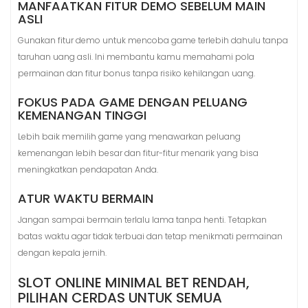
MANFAATKAN FITUR DEMO SEBELUM MAIN
ASLI
Gunakan fitur demo untuk mencoba game terlebih dahulu tanpa
taruhan uang asli. Ini membantu kamu memahami pola
permainan dan fitur bonus tanpa risiko kehilangan uang.
FOKUS PADA GAME DENGAN PELUANG
KEMENANGAN TINGGI
Lebih baik memilih game yang menawarkan peluang
kemenangan lebih besar dan fitur-fitur menarik yang bisa
meningkatkan pendapatan Anda.
ATUR WAKTU BERMAIN
Jangan sampai bermain terlalu lama tanpa henti. Tetapkan
batas waktu agar tidak terbuai dan tetap menikmati permainan
dengan kepala jernih.
SLOT ONLINE MINIMAL BET RENDAH,
PILIHAN CERDAS UNTUK SEMUA