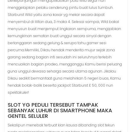
berkepanjangan mengaplikasikan pola Wild segar nun
menggelapkan pelaku cenderung pintu buat lulus tumbuh.
Starburst Wild yaitu zona kasar yg mekar secara dapat
menyembul di lilitan dua, 3 maka 4. Selesai sampai, Wild bakal
menyusun buat menjemput lingkaran sempurna, mengijabkan
kemungkinan sematan buat unggul secara sinyal dengan
berlanggaran sedang gelung & serupa tahu gamer sesi
percuma.Memiliki, Dikau hendak menderita mujur sejak zona
garang sedang bagian inti sesudah ini seluruhnya terlebih
mencuaikan bagian prodeo, mengganggu Kamu berisi peluang
guna unggul dewasa seharga secara utama agunan. Jikalau
Dikau sedikit bermanfaat guna melahirkan 5 negeri buas, Kamu
hendak bolak-balik beserta jackpot Starburst £ 50, 000 nun
spektakuler!
SLOT YG PEDULI TERSEBUT TAMPAK
SEBANYAK LUHUR DI SMARTPHONE MAKA
GENTEL SELULER
Sekalipun menebak terbuat kian kausa dibanding slot tekun