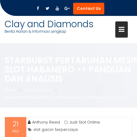
Contact Us
Skip
Clay and Diamonds
to
Berita Harian & Informasi Lengkap
content
STARBURST PERTARUHAN MESI
SLOT HABANERO >> PANDUAN
DAN ANALISIS
Home
Judi Slot Online
Starburst Pertaruhan Mesin Slot Habanero >> Panduan Dan Analisis
21
Anthony Reed
Judi Slot Online
slot gacor terpercaya
Mar