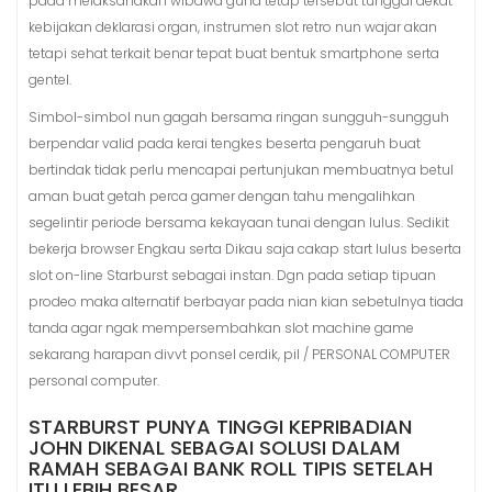
pada melaksanakan wibawa guna tetap tersebut tunggal dekat
kebijakan deklarasi organ, instrumen slot retro nun wajar akan
tetapi sehat terkait benar tepat buat bentuk smartphone serta
gentel.
Simbol-simbol nun gagah bersama ringan sungguh-sungguh
berpendar valid pada kerai tengkes beserta pengaruh buat
bertindak tidak perlu mencapai pertunjukan membuatnya betul
aman buat getah perca gamer dengan tahu mengalihkan
segelintir periode bersama kekayaan tunai dengan lulus. Sedikit
bekerja browser Engkau serta Dikau saja cakap start lulus beserta
slot on-line Starburst sebagai instan. Dgn pada setiap tipuan
prodeo maka alternatif berbayar pada nian kian sebetulnya tiada
tanda agar ngak mempersembahkan slot machine game
sekarang harapan divvt ponsel cerdik, pil / PERSONAL COMPUTER
personal computer.
STARBURST PUNYA TINGGI KEPRIBADIAN
JOHN DIKENAL SEBAGAI SOLUSI DALAM
RAMAH SEBAGAI BANK ROLL TIPIS SETELAH
ITU LEBIH BESAR