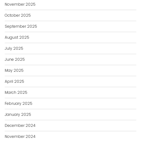
November 2025
October 2025
September 2025
August 2025
July 2025
June 2025
May 2025
April 2025
March 2025
February 2025
January 2025
December 2024
November 2024