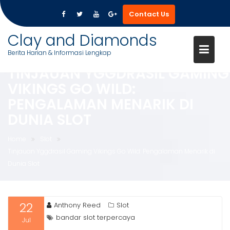
Contact Us
Skip
Clay and Diamonds
to
Berita Harian & Informasi Lengkap
content
TINJAUAN YGGDRASIL GAMING
VIKINGS GO WILD:
PENGALAMAN MENARIK DI
DUNIA SLOT
Home
Slot
Tinjauan Yggdrasil Gaming Vikings Go Wild: Pengalaman Menarik di
Dunia Slot
22
Anthony Reed
Slot
bandar slot terpercaya
Jul