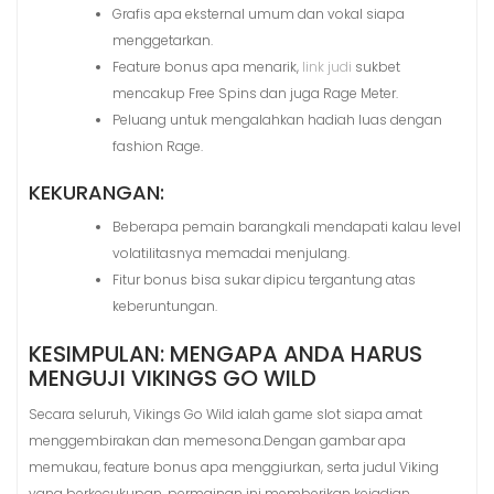
Grafis apa eksternal umum dan vokal siapa
menggetarkan.
Feature bonus apa menarik,
link judi
sukbet
mencakup Free Spins dan juga Rage Meter.
Peluang untuk mengalahkan hadiah luas dengan
fashion Rage.
KEKURANGAN:
Beberapa pemain barangkali mendapati kalau level
volatilitasnya memadai menjulang.
Fitur bonus bisa sukar dipicu tergantung atas
keberuntungan.
KESIMPULAN: MENGAPA ANDA HARUS
MENGUJI VIKINGS GO WILD
Secara seluruh, Vikings Go Wild ialah game slot siapa amat
menggembirakan dan memesona.Dengan gambar apa
memukau, feature bonus apa menggiurkan, serta judul Viking
yang berkecukupan, permainan ini memberikan kejadian