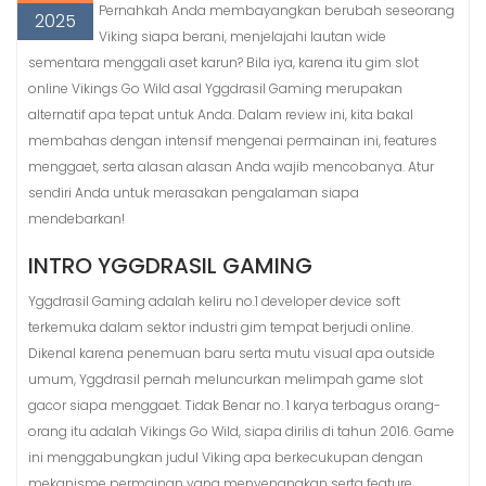
Pernahkah Anda membayangkan berubah seseorang
2025
Viking siapa berani, menjelajahi lautan wide
sementara menggali aset karun? Bila iya, karena itu gim slot
online Vikings Go Wild asal Yggdrasil Gaming merupakan
alternatif apa tepat untuk Anda. Dalam review ini, kita bakal
membahas dengan intensif mengenai permainan ini, features
menggaet, serta alasan alasan Anda wajib mencobanya. Atur
sendiri Anda untuk merasakan pengalaman siapa
mendebarkan!
INTRO YGGDRASIL GAMING
Yggdrasil Gaming adalah keliru no.1 developer device soft
terkemuka dalam sektor industri gim tempat berjudi online.
Dikenal karena penemuan baru serta mutu visual apa outside
umum, Yggdrasil pernah meluncurkan melimpah game slot
gacor siapa menggaet. Tidak Benar no. 1 karya terbagus orang-
orang itu adalah Vikings Go Wild, siapa dirilis di tahun 2016. Game
ini menggabungkan judul Viking apa berkecukupan dengan
mekanisme permainan yang menyenangkan serta feature