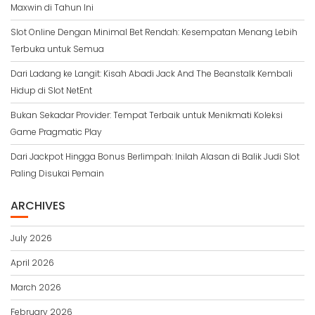
Maxwin di Tahun Ini
Slot Online Dengan Minimal Bet Rendah: Kesempatan Menang Lebih
Terbuka untuk Semua
Dari Ladang ke Langit: Kisah Abadi Jack And The Beanstalk Kembali
Hidup di Slot NetEnt
Bukan Sekadar Provider: Tempat Terbaik untuk Menikmati Koleksi
Game Pragmatic Play
Dari Jackpot Hingga Bonus Berlimpah: Inilah Alasan di Balik Judi Slot
Paling Disukai Pemain
ARCHIVES
July 2026
April 2026
March 2026
February 2026