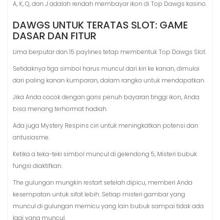
A, K, Q, dan J adalah rendah membayar ikon di Top Dawgs kasino.
DAWGS UNTUK TERATAS SLOT: GAME
DASAR DAN FITUR
Lima berputar dan 15 paylines tetap membentuk Top Dawgs Slot.
Setidaknya tiga simbol harus muncul dari kiri ke kanan, dimulai
dari paling kanan kumparan, dalam rangka untuk mendapatkan.
Jika Anda cocok dengan garis penuh bayaran tinggi ikon, Anda
bisa menang terhormat hadiah.
Ada juga Mystery Respins ciri untuk meningkatkan potensi dan
antusiasme.
Ketika a teka-teki simbol muncul di gelendong 5, Misteri bubuk
fungsi diaktifkan.
The gulungan mungkin restart setelah dipicu, memberi Anda
kesempatan untuk sifat lebih. Setiap misteri gambar yang
muncul di gulungan memicu yang lain bubuk sampai tidak ada
lagi yang muncul.