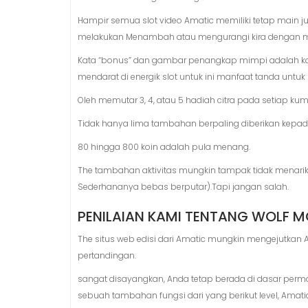
Hampir semua slot video Amatic memiliki tetap main jud
melakukan Menambah atau mengurangi kira dengan mem
Kata “bonus” dan gambar penangkap mimpi adalah komp
mendarat di energik slot untuk ini manfaat tanda untuk 
Oleh memutar 3, 4, atau 5 hadiah citra pada setiap 
Tidak hanya lima tambahan berpaling diberikan kepa
80 hingga 800 koin adalah pula menang.
The tambahan aktivitas mungkin tampak tidak menarik
Sederhananya bebas berputar).Tapi jangan salah.
PENILAIAN KAMI TENTANG WOLF M
The situs web edisi dari Amatic mungkin mengejutkan 
pertandingan.
sangat disayangkan, Anda tetap berada di dasar per
sebuah tambahan fungsi dari yang berikut level, Amat