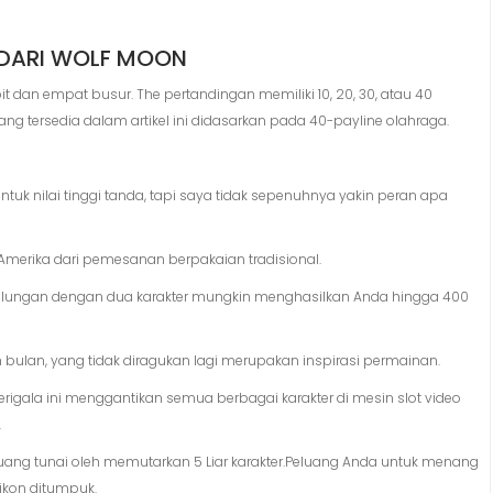
 DARI WOLF MOON
it dan empat busur. The pertandingan memiliki 10, 20, 30, atau 40
g tersedia dalam artikel ini didasarkan pada 40-payline olahraga.
 nilai tinggi tanda, tapi saya tidak sepenuhnya yakin peran apa
Amerika dari pemesanan berpakaian tradisional.
ulungan dengan dua karakter mungkin menghasilkan Anda hingga 400
uh bulan, yang tidak diragukan lagi merupakan inspirasi permainan.
rigala ini menggantikan semua berbagai karakter di mesin slot video
.
ng tunai oleh memutarkan 5 Liar karakter.Peluang Anda untuk menang
ikon ditumpuk.