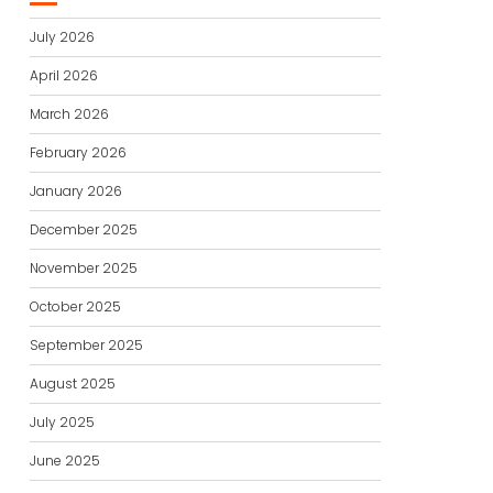
July 2026
April 2026
March 2026
February 2026
January 2026
December 2025
November 2025
October 2025
September 2025
August 2025
July 2025
June 2025