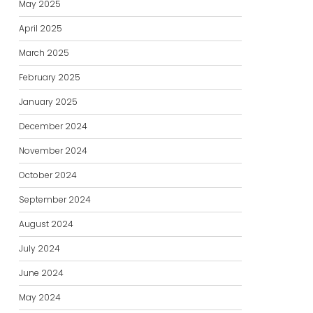
May 2025
April 2025
March 2025
February 2025
January 2025
December 2024
November 2024
October 2024
September 2024
August 2024
July 2024
June 2024
May 2024