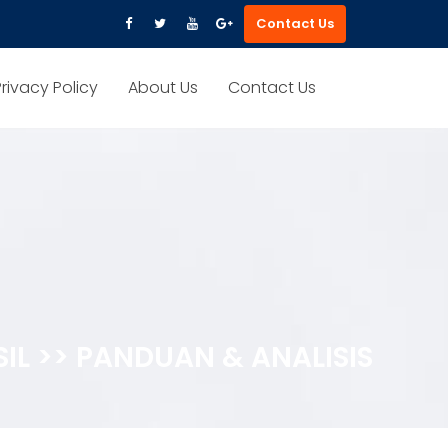
Contact Us
Privacy Policy
About Us
Contact Us
IL >> PANDUAN & ANALISIS