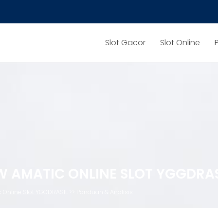
Slot Gacor
Slot Online
 AMATIC ONLINE SLOT YGGDRAS
 Online Slot YGGDRASIL >> Panduan & Analisis