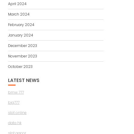
April 2024
March 2024
February 2024
January 2024
December 2023
November 2023
October 2023
LATEST NEWS
bmw 777
big777
slot online
data hk
slot gacor