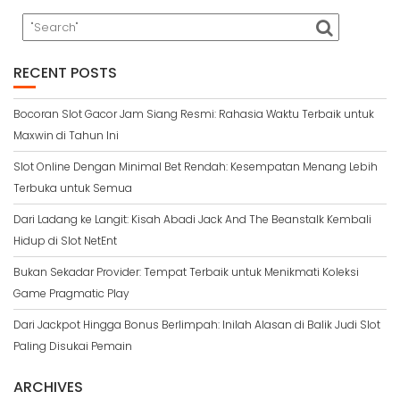
RECENT POSTS
Bocoran Slot Gacor Jam Siang Resmi: Rahasia Waktu Terbaik untuk
Maxwin di Tahun Ini
Slot Online Dengan Minimal Bet Rendah: Kesempatan Menang Lebih
Terbuka untuk Semua
Dari Ladang ke Langit: Kisah Abadi Jack And The Beanstalk Kembali
Hidup di Slot NetEnt
Bukan Sekadar Provider: Tempat Terbaik untuk Menikmati Koleksi
Game Pragmatic Play
Dari Jackpot Hingga Bonus Berlimpah: Inilah Alasan di Balik Judi Slot
Paling Disukai Pemain
ARCHIVES