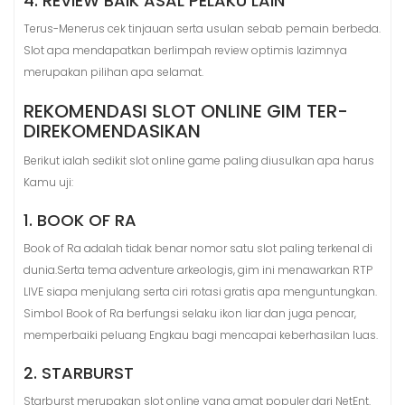
4. REVIEW BAIK ASAL PELAKU LAIN
Terus-Menerus cek tinjauan serta usulan sebab pemain berbeda.
Slot apa mendapatkan berlimpah review optimis lazimnya
merupakan pilihan apa selamat.
REKOMENDASI SLOT ONLINE GIM TER-
DIREKOMENDASIKAN
Berikut ialah sedikit slot online game paling diusulkan apa harus
Kamu uji:
1. BOOK OF RA
Book of Ra adalah tidak benar nomor satu slot paling terkenal di
dunia.Serta tema adventure arkeologis, gim ini menawarkan RTP
LIVE siapa menjulang serta ciri rotasi gratis apa menguntungkan.
Simbol Book of Ra berfungsi selaku ikon liar dan juga pencar,
memperbaiki peluang Engkau bagi mencapai keberhasilan luas.
2. STARBURST
Starburst merupakan slot online yang amat populer dari NetEnt.