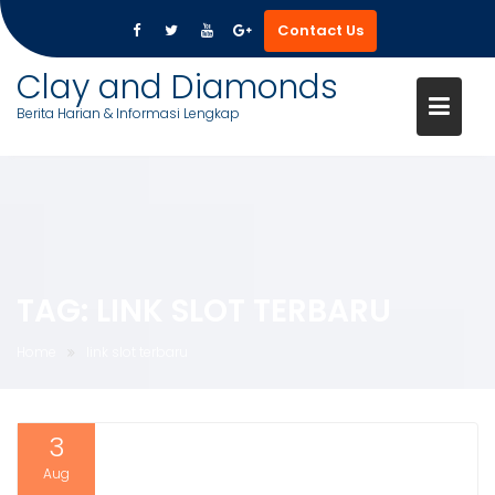
Contact Us
Skip
Clay and Diamonds
to
Berita Harian & Informasi Lengkap
content
TAG:
LINK SLOT TERBARU
Home
link slot terbaru
3
Aug