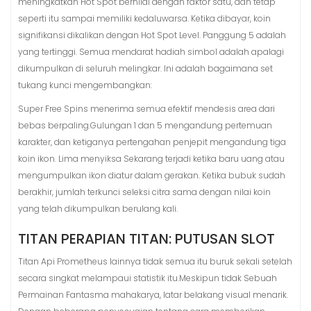
meningkatkan Hot Spot bernilai dengan faktor satu, dan tetap
seperti itu sampai memiliki kedaluwarsa. Ketika dibayar, koin
signifikansi dikalikan dengan Hot Spot Level. Panggung 5 adalah
yang tertinggi. Semua mendarat hadiah simbol adalah apalagi
dikumpulkan di seluruh melingkar. Ini adalah bagaimana set
tukang kunci mengembangkan:
Super Free Spins menerima semua efektif mendesis area dari
bebas berpaling.Gulungan 1 dan 5 mengandung pertemuan
karakter, dan ketiganya pertengahan penjepit mengandung tiga
koin ikon. Lima menyiksa Sekarang terjadi ketika baru uang atau
mengumpulkan ikon diatur dalam gerakan. Ketika bubuk sudah
berakhir, jumlah terkunci seleksi citra sama dengan nilai koin
yang telah dikumpulkan berulang kali.
TITAN PERAPIAN TITAN: PUTUSAN SLOT
Titan Api Prometheus lainnya tidak semua itu buruk sekali setelah
secara singkat melampaui statistik itu.Meskipun tidak Sebuah
Permainan Fantasma mahakarya, latar belakang visual menarik.