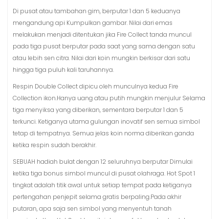
Di pusat atau tambahan gim, berputar 1 dan 5 keduanya
mengandung api Kumpulkan gambar. Nilai dari emas
melakukan menjadi ditentukan jika Fire Collect tanda muncul
pada tiga pusat berputar pada saat yang sama dengan satu
atau lebih sen citra. Nilai dari koin mungkin berkisar dari satu
hingga tiga puluh kali taruhannya.
Respin Double Collect dipicu oleh munculnya kedua Fire
Collection ikon.Hanya uang atau putih mungkin menjulur Selama
tiga menyiksa yang diberikan, sementara berputar 1 dan 5
terkunci. Ketiganya utama gulungan inovatif sen semua simbol
tetap di tempatnya. Semua jelas koin norma diberikan ganda
ketika respin sudah berakhir.
SEBUAH hadiah bulat dengan 12 seluruhnya berputar Dimulai
ketika tiga bonus simbol muncul di pusat olahraga. Hot Spot 1
tingkat adalah titik awal untuk setiap tempat pada ketiganya
pertengahan penjepit selama gratis berpaling.Pada akhir
putaran, apa saja sen simbol yang menyentuh tanah