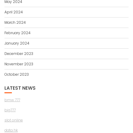
May 2024
April 2024
March 2024
February 2024
January 2024
December 2023
November 2023
October 2023
LATEST NEWS
bmw 777
big777
slot online
data hk