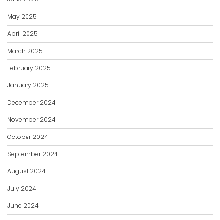
May 2025
April 2025
March 2025
February 2025
January 2025
December 2024
November 2024
October 2024
September 2024
August 2024
July 2024
June 2024