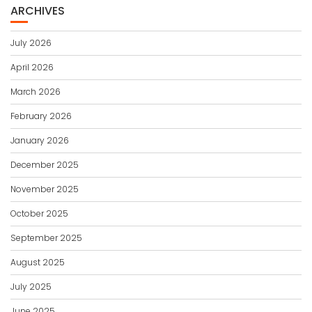
ARCHIVES
July 2026
April 2026
March 2026
February 2026
January 2026
December 2025
November 2025
October 2025
September 2025
August 2025
July 2025
June 2025