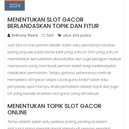
2024
MENENTUKAN SLOT GACOR
BERLANDASKAN TOPIK DAN FITUR
Anthony Reed
Slot
situs slot pulsa
Judi Slot on line pernah beralih salah satu permainan taruhan
paling populer pada dunia saat yang satu ini. Gim yang satu ini
memberikan kemudahan aksesibilitas dan juga beragam feature
memesona yang membuat pemain betah bagi berkelanjutan
melakukan permainan. Tetapi, gimana sebenarnya metode
menyeleksi slot gacor siapa cocok guna Anda? salah satu
penyebab apa mampu Anda perhatikan adalah topik dan juga
ciri yang berada di dalam slot gacor yang dimaksud.
MENENTUKAN TOPIK SLOT GACOR
ONLINE
Tema adalah salah satu perkara paling penting di dalam
slot.Judul siapa menarik dapat membuat pemain semakin