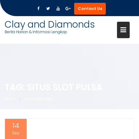
Contact Us
Skip
Clay and Diamonds
to
Berita Harian & Informasi Lengkap
content
TAG:
SITUS SLOT PULSA
Home
situs slot pulsa
14
Sep