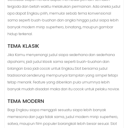
tergoda dan betah waktu melakukan permainan. Ada aneka judul
apa dapat Engkau pilih, memulai sebab tema konvensional
sama seperti buah-buahan dan angka hingga judul siapa lebih
banyak modern mirip superhero, binatang, maupun gambar
hidup terkenal.
TEMA KLASIK
Jika Kamu menyenangi judul siapa sederhana dan sederhana
dipahami, jadi judul klasik sama seperti buah-buahan dan
bilangan bisa jadi cocok untuk Engkau.Slot bersama judul
tradisional cenderung mempunyai tampilan yang simpel tetapi
tetap menarik. Feature yang diberikan pula umumnya lebih
banyak mudah disadari maka dari itu cocok untuk pelaku novice.
TEMA MODERN
Bagi Engkau siapa menggali sesuatu siapa lebih banyak
memesona dan juga tidak sama, judul modern mirip superhero,
satwa, maupun film populer barangkali lebih besar sesuai. Slot